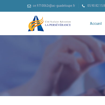
ce.9710062r@ac-guadeloupe.fr
05.90.82.15.
Accueil